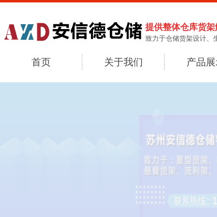
提供整体仓库货架
致力于仓储货架设计、
首页
关于我们
产品展