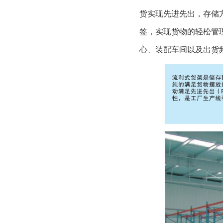
货实现先进先出，存储
签，实现货物的轻松管
心、装配车间以及出货