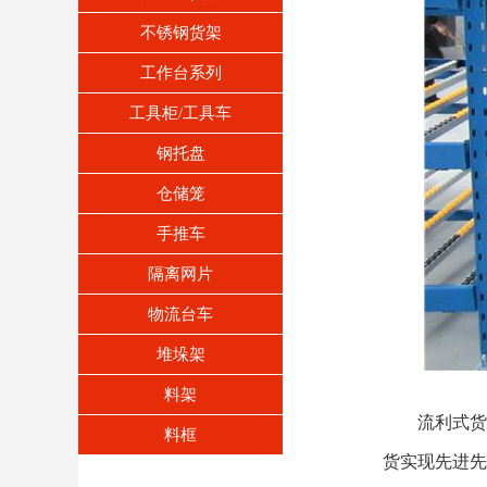
不锈钢货架
工作台系列
工具柜/工具车
钢托盘
仓储笼
手推车
隔离网片
物流台车
堆垛架
料架
流利式货
料框
货实现先进先