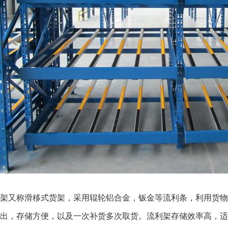
架又称滑移式货架，采用辊轮铝合金，钣金等流利条，利用货物
出，存储方便，以及一次补货多次取货。流利架存储效率高，适